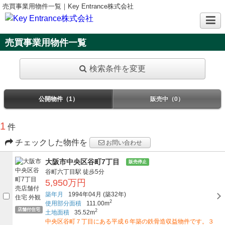
売買事業用物件一覧｜Key Entrance株式会社
売買事業用物件一覧
検索条件を変更
公開物件（1）
販売中（0）
1
件
チェックした物件を
お問い合わせ
大阪市中央区谷町7丁目
販売停止
谷町六丁目駅
徒歩5分
5,950万円
築年月
1994年04月
(築32年)
2
使用部分面積
111.00m
店舗付住宅
2
土地面積
35.52m
中央区谷町７丁目にある平成６年築の鉄骨造収益物件です。３