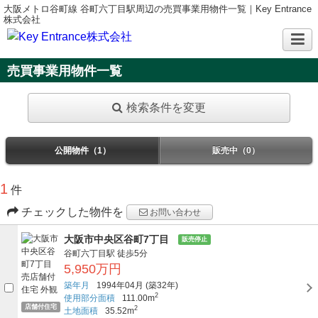
大阪メトロ谷町線 谷町六丁目駅周辺の売買事業用物件一覧｜Key Entrance
株式会社
売買事業用物件一覧
検索条件を変更
公開物件（1）
販売中（0）
1
件
チェックした物件を
お問い合わせ
大阪市中央区谷町7丁目
販売停止
谷町六丁目駅
徒歩5分
5,950万円
築年月
1994年04月
(築32年)
2
使用部分面積
111.00m
店舗付住宅
2
土地面積
35.52m